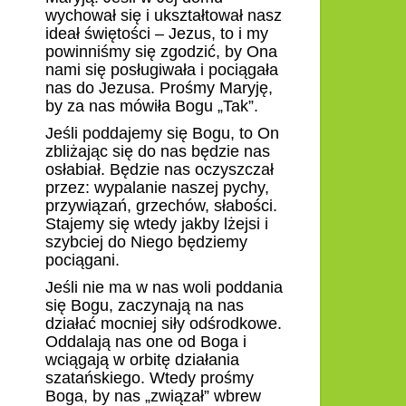
wychował się i ukształtował nasz
ideał świętości – Jezus, to i my
powinniśmy się zgodzić, by Ona
nami się posługiwała i pociągała
nas do Jezusa. Prośmy Maryję,
by za nas mówiła Bogu „Tak”.
Jeśli poddajemy się Bogu, to On
zbliżając się do nas będzie nas
osłabiał. Będzie nas oczyszczał
przez: wypalanie naszej pychy,
przywiązań, grzechów, słabości.
Stajemy się wtedy jakby lżejsi i
szybciej do Niego będziemy
pociągani.
Jeśli nie ma w nas woli poddania
się Bogu, zaczynają na nas
działać mocniej siły odśrodkowe.
Oddalają nas one od Boga i
wciągają w orbitę działania
szatańskiego. Wtedy prośmy
Boga, by nas „związał” wbrew