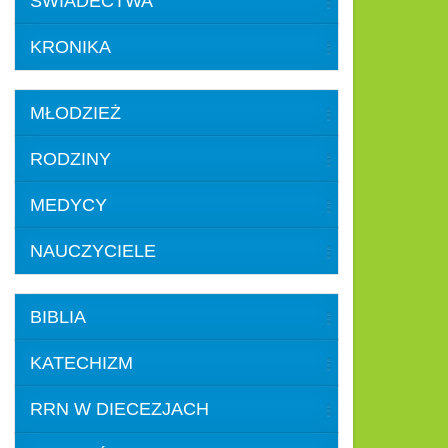
ŚWIADECTWA
KRONIKA
MŁODZIEŻ
RODZINY
MEDYCY
NAUCZYCIELE
BIBLIA
KATECHIZM
RRN W DIECEZJACH