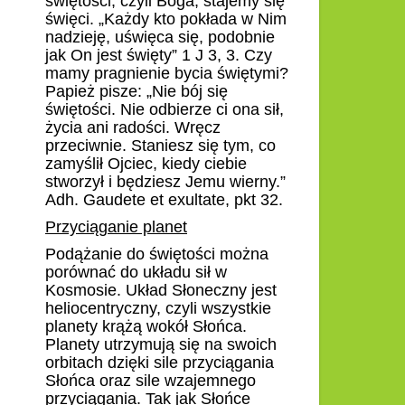
świętości, czyli Boga, stajemy się
święci. „Każdy kto pokłada w Nim
nadzieję, uświęca się, podobnie
jak On jest święty” 1 J 3, 3. Czy
mamy pragnienie bycia świętymi?
Papież pisze: „
Nie bój się
świętości. Nie odbierze ci ona sił,
życia ani radości. Wręcz
przeciwnie. Staniesz się tym, co
zamyślił Ojciec, kiedy ciebie
stworzył i będziesz Jemu wierny.”
Adh. Gaudete et exultate, pkt 32.
Przyciąganie planet
Podążanie do świętości można
porównać do układu sił w
Kosmosie. Układ Słoneczny jest
heliocentryczny, czyli wszystkie
planety krążą wokół Słońca.
Planety utrzymują się na swoich
orbitach dzięki sile przyciągania
Słońca oraz sile wzajemnego
przyciągania. Tak jak Słońce