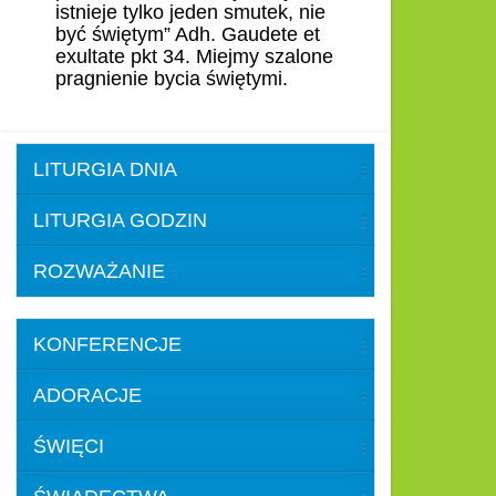
istnieje tylko jeden smutek, nie
być świętym” Adh. Gaudete et
exultate pkt 34. Miejmy szalone
pragnienie bycia świętymi.
LITURGIA DNIA
LITURGIA GODZIN
ROZWAŻANIE
KONFERENCJE
ADORACJE
ŚWIĘCI