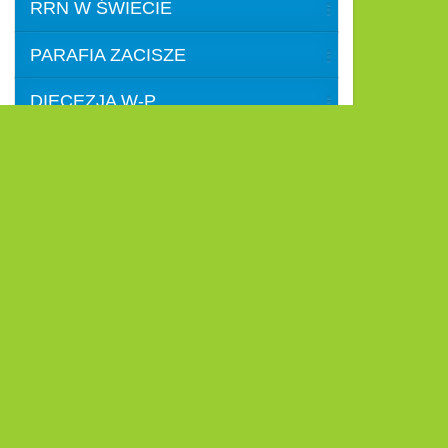
RRN W ŚWIECIE
PARAFIA ZACISZE
DIECEZJA W-P
ARCHIWUM
Lokaliza
Zapraszamy
cja
Centralnym miejscem
cotygodniowych spotkań
diecezjalnych jest kościół pod
wezwaniem Świętej Rodziny w
Warszawie Zacisze przy ul.
Rozwadowskiej 9/11.
W każdy wtorek o godzinie 19.00
uczestniczymy w Eucharystii, po