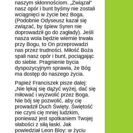
naszym skłonnościom. „Związał”
nasz opór i bunt byśmy nie zostali
wciągnięci w życie bez Boga.
(Podobnie Odyseusz kazał się
związać, by śpiew Syren nie
doprowadził go do zagłady). Jeśli
nasza wola będzie wiernie trwała
przy Bogu, to On przeprowadzi
nas przez trudności. Miłość Boża
spali nasz opór i bunt, pociągając
do siebie. Pragnienie bycia
dyspozycyjnym sprawia, że Bóg
ma dostęp do naszego życia.
Papież Franciszek pisze dalej:
„Nie lękaj się dążyć wyżej, dać się
miłować i wyzwolić przez Boga.
Nie bój się pozwolić, aby cię
prowadził Duch Święty. Świętość
nie czyni cię mniej ludzkim,
ponieważ jest spotkaniem Twojej
słabości z siłą łaski. Jak
powiedział Leon Bloy: w życiu