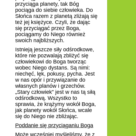
przyciąga planety, tak Bóg
pociąga do siebie człowieka. Do
Słońca razem z planetą zliżają się
też jej księżyce. Czyli, że dając
się przyciągać przez Boga,
pociągamy do Niego również
swoich najbliższych.
Istnieją jeszcze siły odśrodkowe,
które nie pozwalają zbliżyć się
człowiekowi do Boga tworząc
wobec Niego dystans. Są nimi:
niechęć, lęk, pokusy, pycha. Jest
w nas opór i przywiązanie do
własnych planów i grzechów.
„Stary człowiek” jest w nas tą siłą
odśrodkową. Wszystko to
sprawia, że krążymy wokół Boga,
jak planety wokół Słońca, wcale
się do Niego nie zbliżając.
Poddanie się przyciąganiu Boga
Może wcześniej myśleliśmy, że z