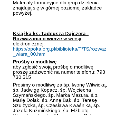
Materiały formacyjne dla grup dzielenia
znajdują się w górnej poziomej zakładce
powyżej.
.
.
Książka ks. Tadeusza Dajczera -
Rozważania o wierze
w wersji
elektronicznej:
https://opoka.org.pl/biblioteka/T/TS/rozwaz
_wiara_00.html
Prośby o modlitwę
aby zgłosić swoją prośbę o modlitwę
proszę zadzwonić na numer telefonu: 793
730 515
Prosimy o modlitwę za śp. Iwonę Witwicką,
śp. Jadwigę Kopacz, śp. Wojciecha
Szymańskiego, śp. Marka Mazura, ś.p.
Marię Dolak, śp. Annę Bąk, śp. Teresę
Szulżycką, śp. Czesława Kwaśnika, śp.
Józefa Kuźmińskiego, śp. Elżbietę