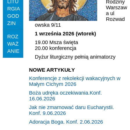
LITU
Rodziny
Warszaw
RGIA
a ul
GOD
Rozwad
ZIN
owska 9/11
1 września 2026 (wtorek)
ROZ
19.00 Msza święta
WAŻ
20.00 konferencja
ANIE
Dyżur liturgiczny pełnią animatorzy
NOWE ARTYKUŁY
Konferencje z rekolekcji wakacyjnych w
Małym Cichym 2026
Boża udręka oczekiwania.Konf.
16.06.2026
Jak nie zmarnować daru Eucharystii.
Konf. 9.06.2026
Adoracja Boga. Konf. 2.06.2026