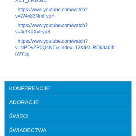
XEY_m4D3sE
https://www.youtube.com/watch?
v=W4x83NmFvpY
https://www.youtube.com/watch?
v=4r3K0XvFyu8
https://www.youtube.com/watch?
v=NPDvZP0Q4NE&;index=12&list=RDk8a6rfi-
iWYśp
KONFERENCJE
ADORACJE
ŚWIĘCI
ŚWIADECTWA