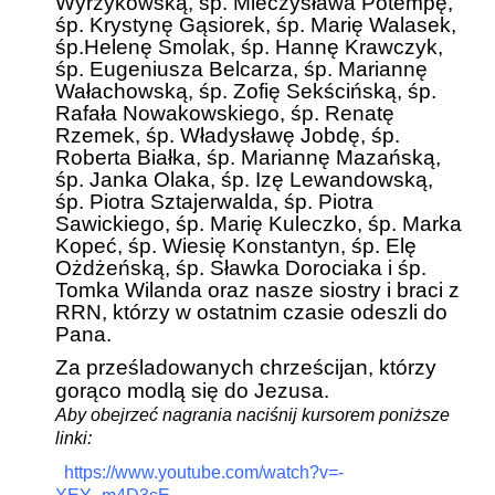
Wyrzykowską, śp. Mieczysława Potempę,
śp. Krystynę Gąsiorek, śp. Marię Walasek,
śp.Helenę Smolak, śp. Hannę Krawczyk,
śp. Eugeniusza Belcarza, śp. Mariannę
Wałachowską, śp. Zofię Sekścińską, śp.
Rafała Nowakowskiego, śp. Renatę
Rzemek, śp. Władysławę Jobdę, śp.
Roberta Białka, śp. Mariannę Mazańską,
śp. Janka Olaka, śp. Izę Lewandowską,
śp. Piotra Sztajerwalda, śp. Piotra
Sawickiego, śp. Marię Kuleczko, śp. Marka
Kopeć, śp. Wiesię Konstantyn, śp. Elę
Ożdżeńską, śp. Sławka Dorociaka i śp.
Tomka Wilanda oraz nasze siostry i braci z
RRN, którzy w ostatnim czasie odeszli do
Pana.
Za prześladowanych chrześcijan, którzy
gorąco modlą się do Jezusa.
Aby obejrzeć nagrania naciśnij kursorem poniższe
linki:
https://www.youtube.com/watch?v=-