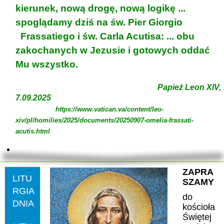
kierunek, nową drogę, nową logikę ...
spoglądamy dziś na św. Pier Giorgio
Frassatiego i św. Carla Acutisa: ... obu
zakochanych w Jezusie i gotowych oddać
Mu wszystko.
Papież Leon XIV,
7.09.2025
https://www.vatican.va/content/leo-
xiv/pl/homilies/2025/documents/20250907-omelia-frassati-
acutis.html
ZAPRA
LITU
SZAMY
RGIA
do
DNIA
kościoła
Świętej