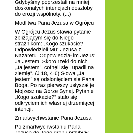
Gdybyśmy poprzestali na mniej
doskonałych intencjach doszłoby
do erozji wspólnoty. (...)
Modlitwa Pana Jezusa w Ogrójcu
W Ogrójcu Jezus stawia pytanie
zbliżającym się do Niego
strażnikom: „Kogo szukacie?
Odpowiedzieli Mu: Jezusa z
Nazaretu. Odpowiedział im Jezus:
Ja Jestem. Skoro rzekł do nich
„Ja jestem”, cofnęli się i upadli na
ziemię”. (J 18, 4-6) Słowa „Ja
jestem” są odsłonięciem się Pana
Boga. Po raz pierwszy usłyszał je
Mojżesz na Górze Synaj. Pytanie
„Kogo szukacie?” stało się
odkryciem ich własnej drzemiącej
intencji.
Zmartwychwstanie Pana Jezusa
Po zmartwychwstaniu Pana
Jezusa do Jego grobu przybyły