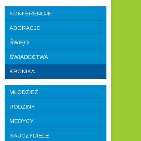
KONFERENCJE
ADORACJE
ŚWIĘCI
ŚWIADECTWA
KRONIKA
MŁODZIEŻ
RODZINY
MEDYCY
NAUCZYCIELE