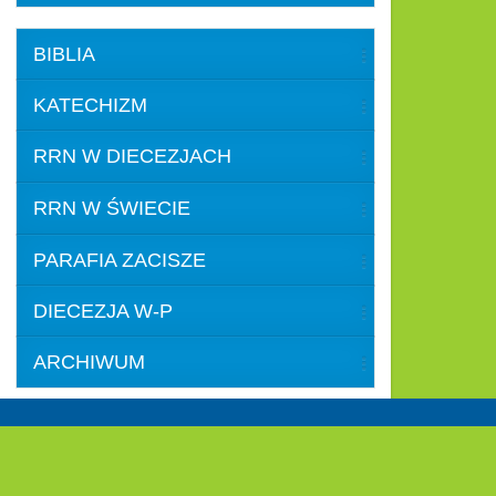
BIBLIA
KATECHIZM
RRN W DIECEZJACH
RRN W ŚWIECIE
PARAFIA ZACISZE
DIECEZJA W-P
ARCHIWUM
Lokaliza
Zapraszamy