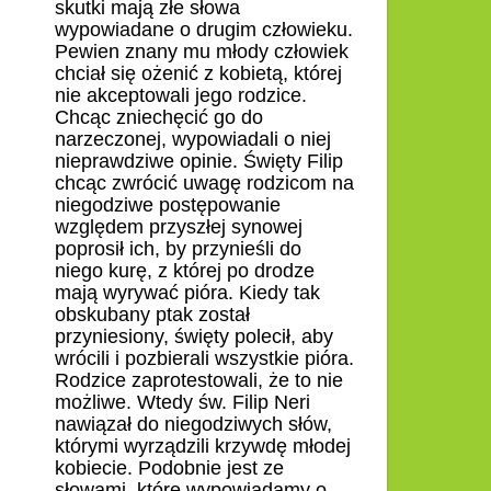
skutki mają złe słowa
wypowiadane o drugim człowieku.
Pewien znany mu młody człowiek
chciał się ożenić z kobietą, której
nie akceptowali jego rodzice.
Chcąc zniechęcić go do
narzeczonej, wypowiadali o niej
nieprawdziwe opinie. Święty Filip
chcąc zwrócić uwagę rodzicom na
niegodziwe postępowanie
względem przyszłej synowej
poprosił ich, by przynieśli do
niego kurę, z której po drodze
mają wyrywać pióra. Kiedy tak
obskubany ptak został
przyniesiony, święty polecił, aby
wrócili i pozbierali wszystkie pióra.
Rodzice zaprotestowali, że to nie
możliwe. Wtedy św. Filip Neri
nawiązał do niegodziwych słów,
którymi wyrządzili krzywdę młodej
kobiecie. Podobnie jest ze
słowami, które wypowiadamy o