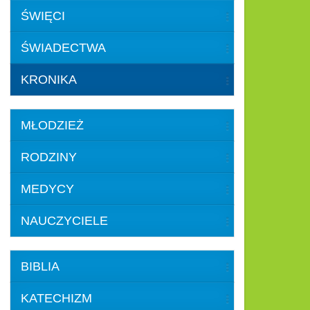
ŚWIĘCI
ŚWIADECTWA
KRONIKA
MŁODZIEŻ
RODZINY
MEDYCY
NAUCZYCIELE
BIBLIA
KATECHIZM