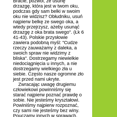
Bracie, pozwól, że usunę
drzazgę, która jest w twom oku,
podczas gdy sam belki w swoim
oku nie widzisz? Obłudniku, usuń
najpierw belkę ze swego oka, a
wtedy przejrzysz, ażeby usunąć
drzazgę z oka brata swego". (Łk 6
41-43). Polskie przysłowie
zawiera podobną myśl: "Cudze
rzeczy zauważamy z daleka, a
swoich spraw nie widzimy z
bliska". Dostrzegamy niewielkie
niedociągnięcia u innych, a nie
dostrzegamy wielkiego zła u
siebie. Często nasze ogromne zło
jest przed nami ukryte.
Zwracając uwagę drugiemu
człowiekowi powinniśmy się
starać najpierw poznać prawdę o
sobie. Nie jesteśmy kryształowi.
Powiniśmy najpierw rozpoznać,
czy sami nie jesteśmy bez winy.
Pouczamy innych w sprawach,