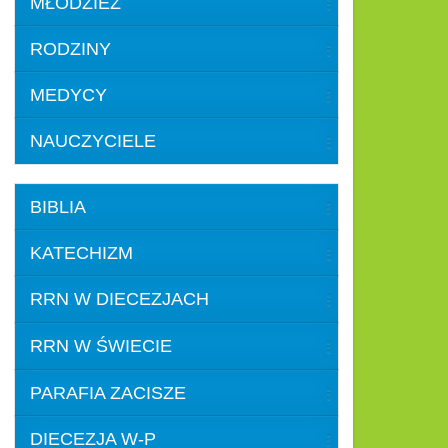
MŁODZIEŻ
RODZINY
MEDYCY
NAUCZYCIELE
BIBLIA
KATECHIZM
RRN W DIECEZJACH
RRN W ŚWIECIE
PARAFIA ZACISZE
DIECEZJA W-P