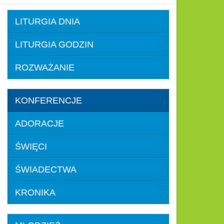
LITURGIA DNIA
LITURGIA GODZIN
ROZWAŻANIE
KONFERENCJE
ADORACJE
ŚWIĘCI
ŚWIADECTWA
KRONIKA