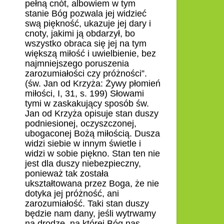
pełną cnót, albowiem w tym
stanie Bóg pozwala jej widzieć
swą piękność, ukazuje jej dary i
cnoty, jakimi ją obdarzył, bo
wszystko obraca się jej na tym
większą miłość i uwielbienie, bez
najmniejszego poruszenia
zarozumiałości czy próżności”.
(św. Jan od Krzyża: Żywy płomień
miłości, I, 31, s. 199) Słowami
tymi w zaskakujący sposób św.
Jan od Krzyża opisuje stan duszy
podniesionej, oczyszczonej,
ubogaconej Bożą miłością. Dusza
widzi siebie w innym świetle i
widzi w sobie piękno. Stan ten nie
jest dla duszy niebezpieczny,
ponieważ tak została
ukształtowana przez Boga, że nie
dotyka jej próżność, ani
zarozumiałość. Taki stan duszy
będzie nam dany, jeśli wytrwamy
na drodze, na której Bóg nas