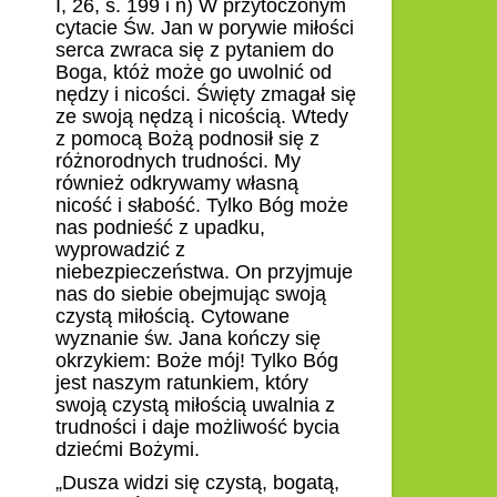
I, 26, s. 199 i n) W przytoczonym
cytacie Św. Jan w porywie miłości
serca zwraca się z pytaniem do
Boga, któż może go uwolnić od
nędzy i nicości. Święty zmagał się
ze swoją nędzą i nicością. Wtedy
z pomocą Bożą podnosił się z
różnorodnych trudności. My
również odkrywamy własną
nicość i słabość. Tylko Bóg może
nas podnieść z upadku,
wyprowadzić z
niebezpieczeństwa. On przyjmuje
nas do siebie obejmując swoją
czystą miłością. Cytowane
wyznanie św. Jana kończy się
okrzykiem: Boże mój! Tylko Bóg
jest naszym ratunkiem, który
swoją czystą miłością uwalnia z
trudności i daje możliwość bycia
dziećmi Bożymi.
„Dusza widzi się czystą, bogatą,