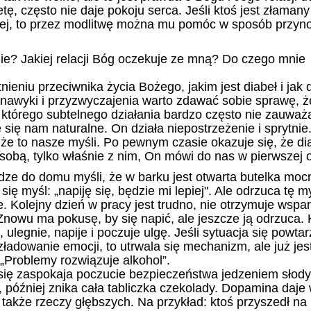
, często nie daje pokoju serca. Jeśli ktoś jest złamany
dalej, to przez modlitwę można mu pomóc w sposób przyn
ie? Jakiej relacji Bóg oczekuje ze mną? Do czego mnie
eniu przeciwnika życia Bożego, jakim jest diabeł i jak 
 nawyki i przyzwyczajenia warto zdawać sobie sprawę, ż
h, którego subtelnego działania bardzo często nie zauważ
 się nam naturalne. On działa niepostrzeżenie i sprytnie
 że to nasze myśli. Po pewnym czasie okazuje się, że di
sobą, tylko właśnie z nim, On mówi do nas w pierwszej 
dze do domu myśli, że w barku jest otwarta butelka mo
 się myśl:
„
napiję się, będzie mi lepiej". Ale odrzuca tę m
. Kolejny dzień w pracy jest trudno, nie otrzymuje wspar
nowu ma pokusę, by się napić, ale jeszcze ją odrzuca. 
, ulegnie, napije i poczuje ulgę. Jeśli sytuacja się powtar
ładowanie emocji, to utrwala się mechanizm, ale już jes
„Problemy rozwiązuje alkohol”.
ię zaspokaja poczucie bezpieczeństwa jedzeniem słody
, później znika cała tabliczka czekolady. Dopamina daje
także rzeczy głębszych. Na przykład: ktoś przyszedł na