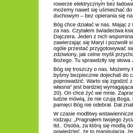
rowerze elektrycznym bez ładowan
możemy nawet się uśmiechać do in
duchowym – bez opierania się na 
Bóg chce działać w nas. Mając z 
za nas. Czytałem świadectwa ksi
Dajczera. Jeden z nich wspomina,
zawierzając się Maryi i pozwolił 
ogóle przestać przygotowywać się d
zdziwiony, jak celne myśli przycho
Bożego. Tu sprawdziły się słowa
Bóg się troszczy o nas. Możemy 
byśmy bezpiecznie dojechali do ce
poprowadzić. Warto się zgodzić z
własna" jest bardziej wymagająca 
20). On chce żyć we mnie. Zapras
ludzie mówią, że nie czują Boga, 
pamięci Bóg nie odebrał. Dał znak
W czasie modlitwy wstawiennicze
rodzaju: „Pragnąłem twojego życi
itd.. Osoba, za którą się modlą 
powiedzieć, że to manipulacja, że 