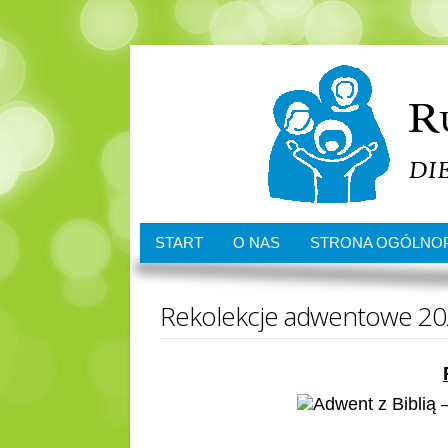
START
O NAS
STRONA OGÓLNO
Rekolekcje adwentowe 2