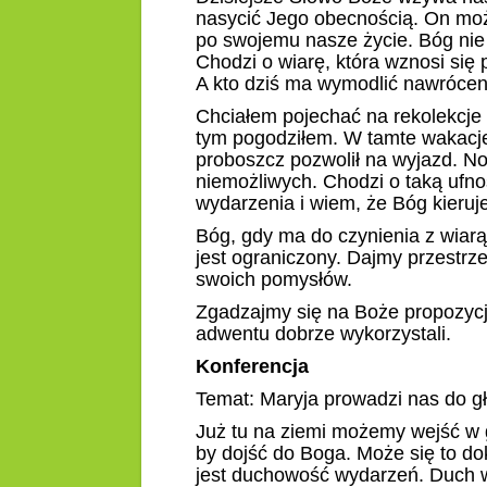
nasycić Jego obecnością. On mo
po swojemu nasze życie. Bóg nie j
Chodzi o wiarę, która wznosi się
A kto dziś ma wymodlić nawrócenie
Chciałem pojechać na rekolekcje w
tym pogodziłem. W tamte wakacje 
proboszcz pozwolił na wyjazd. No
niemożliwych. Chodzi o taką ufnoś
wydarzenia i wiem, że Bóg kieruj
Bóg, gdy ma do czynienia z wiarą 
jest ograniczony. Dajmy przestrz
swoich pomysłów.
Zgadzajmy się na Boże propozycj
adwentu dobrze wykorzystali.
Konferencja
Temat: Maryja prowadzi nas do głę
Już tu na ziemi możemy wejść w g
by dojść do Boga. Może się to d
jest duchowość wydarzeń. Duch wy