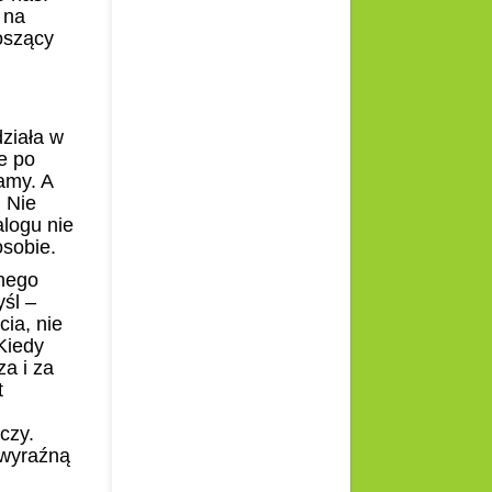
 na
oszący
działa w
e po
amy. A
. Nie
alogu nie
osobie.
cnego
yśl –
cia, nie
Kiedy
za i za
t
czy.
 wyraźną