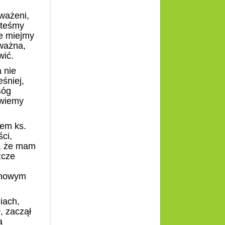
uważeni
,
steśmy
ie miejmy
eważna,
wić.
 nie
śniej,
Bóg
owiemy
łem ks.
ci,
ć, że mam
zcze
 nowym
iach,
, zaczął
a