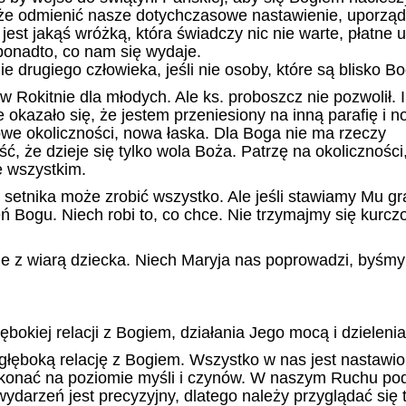
że odmienić nasze dotychczasowe nastawienie, uporzą
est jakąś wróżką, która świadczy nic nie warte, płatne u
 ponadto, co nam się wydaje.
 drugiego człowieka, jeśli nie osoby, które są blisko B
 Rokitnie dla młodych. Ale ks. proboszcz nie pozwolił. I 
okazało się, że jestem przeniesiony na inną parafię i n
we okoliczności, nowa łaska. Dla Boga nie ma rzeczy
ć, że dzieje się tylko wola Boża. Patrzę na okoliczności
e wszystkim.
setnika może zrobić wszystko. Ale jeśli stawiamy Mu gra
eń Bogu. Niech robi to, co chce. Nie trzymajmy się kurc
e z wiarą dziecka. Niech Maryja nas poprowadzi, byśmy
bokiej relacji z Bogiem, działania Jego mocą i dzielenia
łęboką relację z Bogiem. Wszystko w nas jest nastawio
okonać na poziomie myśli i czynów. W naszym Ruchu po
darzeń jest precyzyjny, dlatego należy przyglądać się 