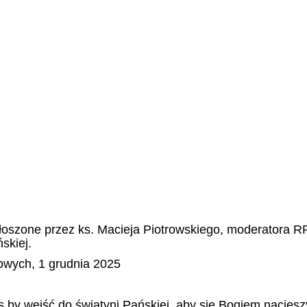
oszone przez ks. Macieja Piotrowskiego, moderatora R
skiej.
owych, 1 grudnia 2025
by wejść do świątyni Pańskiej, aby się Bogiem nacieszy