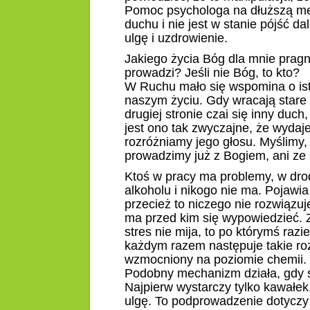
Pomoc psychologa na dłuższą metę
duchu i nie jest w stanie pójść 
ulgę i uzdrowienie.
Jakiego życia Bóg dla mnie pragn
prowadzi? Jeśli nie Bóg, to kto?
W Ruchu mało się wspomina o istni
naszym życiu. Gdy wracają stare
drugiej stronie czai się inny duc
jest ono tak zwyczajne, że wydaje
rozróżniamy jego głosu. Myślimy,
prowadzimy już z Bogiem, ani ze 
Ktoś w pracy ma problemy, w dro
alkoholu i nikogo nie ma. Pojawia
przecież to niczego nie rozwiązuje
ma przed kim się wypowiedzieć. Z
stres nie mija, to po którymś razie
każdym razem następuje takie roz
wzmocniony na poziomie chemii. 
Podobny mechanizm działa, gdy s
Najpierw wystarczy tylko kawałek
ulgę. To podprowadzenie dotyczy 