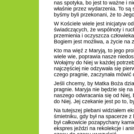
nas spotyka, bo jest to ważne i 
właśnie przez wydarzenia. To są s
byśmy byli przekonani, że to Jego
W Kościele wiele jest inicjatyw o
świadczących, że wspólnoty i ruc
przemienia i oczyszcza człowieka,
Bogiem jest możliwa, a życie na 
Kto ma więź z Maryją, to jego prob
wiele wie, poprawia nasze niedos
Wołajmy do Niej w każdej potrzeb
najczęściej
nie odzywała się pierw
czego pragnie, zaczynała mówić do
Jeśli chcemy, by Matka Boża dział
pragnie. Maryja nie będzie się na
naszego odwracania się od Niej, 
do Niej. Jej czekanie jest po to, b
Na tutejszej plebani widziałem e
śmietniku
, gdy był na spacerze z
był całkowicie pozapychany kami
ekspres jeździ na rekolekcje i an