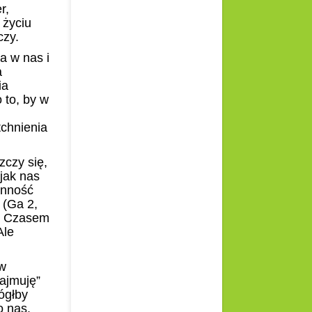
r,
 życiu
czy.
a w nas i
a
ia
 to, by w
tchnienia
czy się,
 jak nas
ynność
 (Ga 2,
o. Czasem
Ale
w
zajmuję”
ógłby
o nas.