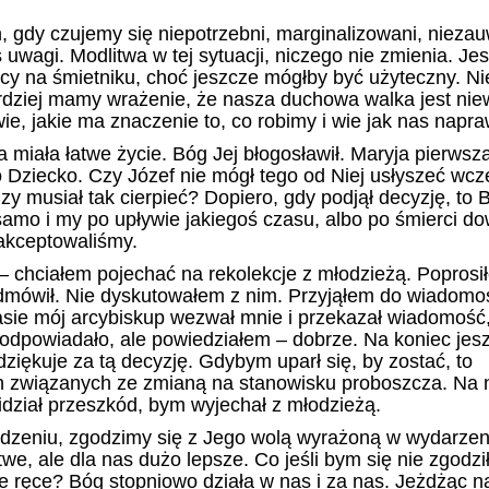
h, gdy czujemy się niepotrzebni,
marginalizowani, nieza
s uwagi. Modlitwa w tej sytuacji, niczego nie zmienia. Je
cy na śmietniku, choć jeszcze mógłby być użyteczny. N
ardziej mamy wrażenie, że nasza duchowa walka jest ni
wie, jakie ma znaczenie to, co robimy i wie jak nas napra
miała łatwe życie. Bóg Jej błogosławił. Maryja pierwsza
o Dziecko. Czy Józef nie mógł tego od Niej usłyszeć wcze
zy musiał tak cierpieć? Dopiero, gdy podjął decyzję, to 
samo i my po upływie jakiegoś czasu, albo po śmierci d
 akceptowaliśmy.
 chciałem pojechać na rekolekcje z młodzieżą. Poprosi
dmówił. Nie dyskutowałem z nim. Przyjąłem do wiadomoś
sie mój arcybiskup wezwał mnie i przekazał wiadomoś
o odpowiadało, ale powiedziałem – dobrze. Na koniec jes
ziękuje za tą decyzję. Gdybym uparł się, by zostać, to
h związanych ze zmianą na stanowisku proboszcza. Na
idział przeszkód, bym wyjechał z młodzieżą.
dzeniu, zgodzimy się z Jego wolą wyrażoną w wydarzen
we, ale dla nas dużo lepsze. Co jeśli bym się nie zgodził
 ręce? Bóg stopniowo działa w nas i za nas. Jeżdżąc n