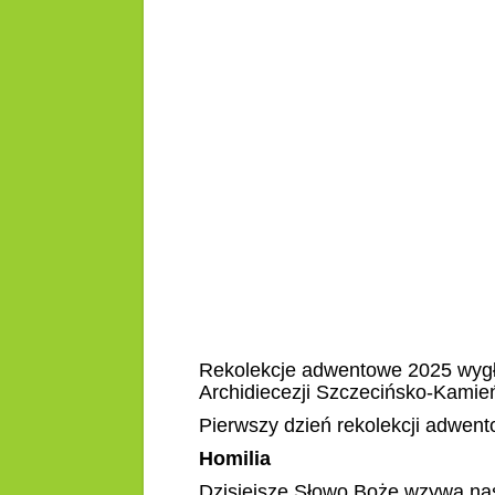
Rekolekcje adwentowe 2025 wygł
Archidiecezji Szczecińsko-Kamień
Pierwszy dzień rekolekcji adwent
Homilia
Dzisiejsze Słowo Boże wzywa nas 