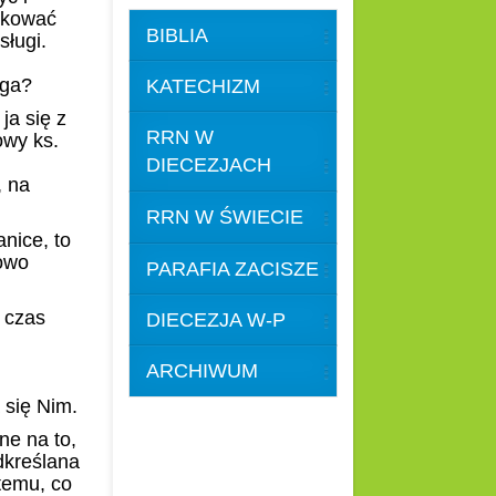
dkować
BIBLIA
sługi.
oga?
KATECHIZM
ja się z
RRN W
owy ks.
DIECEZJACH
, na
RRN W ŚWIECIE
nice, to
zowo
PARAFIA ZACISZE
 czas
DIECEZJA W-P
ARCHIWUM
 się Nim.
ne na to,
dkreślana
temu, co