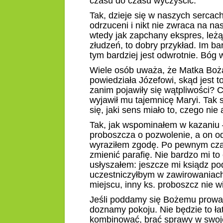
czasu do czasu wyczyścić.
Tak, dzieje się w naszych sercac
odrzuceni i nikt nie zwraca na na
wtedy jak zapchany ekspres, leżą
złudzeń, to dobry przykład. Im b
tym bardziej jest odwrotnie. Bóg 
Wiele osób uważa, że Matka Boża 
powiedziała Józefowi, skąd jest t
zanim pojawiły się wątpliwości? C
wyjawił mu tajemnicę Maryi. Tak 
się, jaki sens miało to, czego nie
Tak, jak wspominałem w kazaniu –
proboszcza o pozwolenie, a on o
wyraziłem zgodę. Po pewnym cza
zmienić parafię. Nie bardzo mi t
usłyszałem: jeszcze mi ksiądz pod
uczestniczyłbym w zawirowaniac
miejscu, inny ks. proboszcz nie w
Jeśli poddamy się Bożemu prowa
doznamy pokoju. Nie będzie to łat
kombinować, brać sprawy w swoje