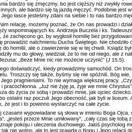
ia bardzo się zmęczmy, bo jest cięższy niż zwykły rowe
nych, ale bardzo się tą jazdą męczyć. Podobnie jest w
Jego łasce jesteśmy zdani na siebie i to nas bardzo mę
Nim relację, możemy poznać, że On nas prowadzi i dział
ęży wspominających ks. Andrzeja Buczela i ks. Tadeusz
 że zachęcono go, by wygłosił homilię bez przygotowan
się prowadzić natchnieniu Ducha Świętego. Nie chodziło o
o homilii, ale o zawierzenie się w tej chwili. Ksiądz był
dziły mu do głowy, wiedział, że to nie od niego, ale z na
 Jezusa:
„
Beze Mnie nic nie możecie uczynić" (J 15,5).
tego doświadczyć, kiedy prowadzimy samochód. On trosz
lu. Troszczy się także, byśmy się nie spóźnili. Bóg wie,
 Jego pragnieniami. To nie wymaga większej pracy.
„C
z
i pracochłonna. „Już nie żyję ja, żyje we mnie Chrystus”
za do życia ze sobą i prowadzi mnie, jak ojciec dzieck
bo ostatni raz poczuli Jego obecność, jak byli w liceum. 
, że jest i to powinno wystarczyć na całe życie.
j czasami wypowiadane są słowa w imieniu Boga Ojca, 
a",
„
jesteś przeze Mnie umiłowany",
„
cały czas się tobą 
doznaje pokoju i uleczenia duchowego. Jakiś psycholog m
tak nie wolno, ale to jest prawda o Bogu i Jego relacji d