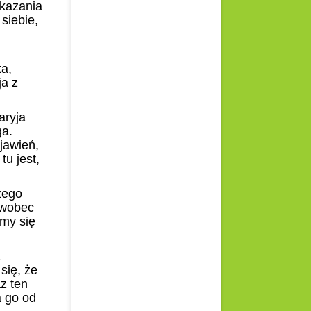
ekazania
siebie,
a,
ja z
aryja
ga.
jawień,
tu jest,
zego
a wobec
jmy się
a
się, że
z ten
a go od