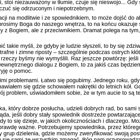
i, stoi niezauważony w tłumie, czuje się nieswojo... Gdy 
 czuć się odrzuconym i niepotrzebnym.
uacji na modlitwie i ze spowiednikiem, to może dojść do 
aprosimy Boga do naszego wnętrza, to na końcu okazuje s
 z Bogiem, ale z przeciwnikiem. Dramat polega na tym,
takie myśli, że gdyby je ludzie słyszeli, to by się zdziwil
rafne i zimne riposty – szczególnie podczas ostrych kłót
 rzeczy byśmy nie wymyślili. Raz jeszcze powtórzę: jeśli 
wnętrznego dialogu z Bogiem, to za jakiś czas będzie
yję o pomoc.
imi problemami. Łatwo się pogubimy. Jednego roku, gdy
nawiałem się gdzie schowałem nakrętki do letnich kół. G
j problem, uświadomiłem sobie, że w tym aucie to są t
, który dobrze posłucha, udzieli dobrych rad, bo sami 
da, jeśli dobry stały spowiednik dostrzeże powtarzające
edy to się dzieje, w jakich okolicznościach i dlaczego. Mo
naprawdę ważne. Potrzebujemy spowiednika, przez które
 grup dzielenia, gdzie możemy zweryfikować swoją pos
y się sami ze wszystkim zmagać. Bóg nam przyprowadza