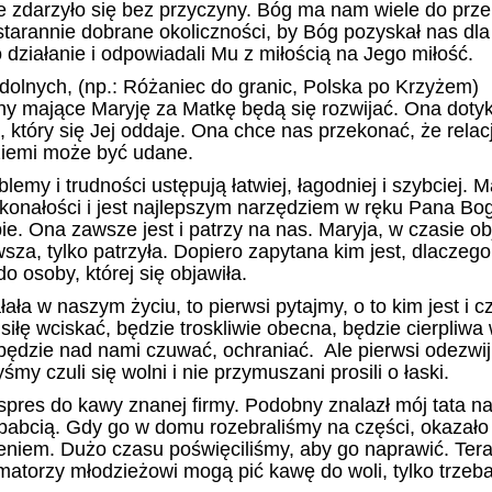
nie zdarzyło się bez przyczyny. Bóg ma nam wiele do prz
tarannie dobrane okoliczności, by Bóg pozyskał nas dla 
 działanie i odpowiadali Mu z miłością na Jego miłość.
ddolnych, (np.: Różaniec do granic, Polska po Krzyżem)
hy mające Maryję za Matkę będą się rozwijać. Ona dotyk
 który się Jej oddaje. Ona chce nas przekonać, że relac
ziemi może być udane.
lemy i trudności ustępują łatwiej, łagodniej i szybciej. M
konałości i jest najlepszym narzędziem w ręku Pana Bo
ie. Ona zawsze jest i patrzy na nas. Maryja, w
czasie ob
sza, tylko patrzyła. Dopiero zapytana kim jest, dlaczego 
 osoby, której się objawiła.
ała w naszym życiu, to pierwsi pytajmy, o to kim jest i c
 siłę wciskać, będzie troskliwie obecna, będzie cierpliw
będzie nad nami czuwać, ochraniać. Ale pierwsi odezwi
yśmy czuli się wolni i nie przymuszani prosili o łaski.
kspres do kawy znanej firmy. Podobny znalazł mój tata
n
 babcią. Gdy go w domu rozebraliśmy na części, okazało 
eniem. Dużo czasu poświęciliśmy, aby go naprawić. Tera
imatorzy młodzieżowi mogą pić kawę do woli, tylko trzeb