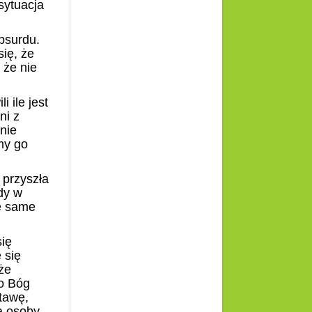
sytuacja
absurdu.
ię, że
 że nie
i ile jest
ni z
nie
my go
 przyszła
dy w
e same
się
 się
że
go Bóg
tawę,
 osoby,