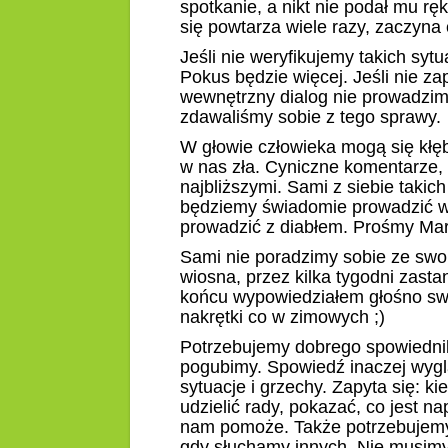
spotkanie, a nikt nie podał mu ręk
się powtarza wiele razy, zaczyna
Jeśli nie weryfikujemy takich syt
Pokus będzie więcej. Jeśli nie z
wewnętrzny dialog nie prowadzimy
zdawaliśmy sobie z tego sprawy.
W głowie człowieka mogą się kłębić 
w nas zła. Cyniczne komentarze, t
najbliższymi. Sami z siebie takich
będziemy świadomie prowadzić we
prowadzić z diabłem. Prośmy Mar
Sami nie poradzimy sobie ze swo
wiosna, przez kilka tygodni zasta
końcu wypowiedziałem głośno swó
nakrętki co w zimowych ;)
Potrzebujemy dobrego spowiednika
pogubimy. Spowiedź inaczej wyglą
sytuacje i grzechy. Zapyta się: ki
udzielić rady, pokazać, co jest 
nam pomoże. Także potrzebujemy
gdy słuchamy innych. Nie musim