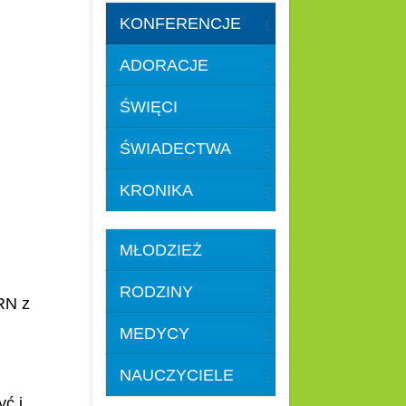
KONFERENCJE
ADORACJE
ŚWIĘCI
ŚWIADECTWA
KRONIKA
MŁODZIEŻ
RODZINY
RN z
MEDYCY
NAUCZYCIELE
ć i