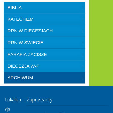
BIBLIA
KATECHIZM
RRN W DIECEZJACH
RRN W ŚWIECIE
PARAFIA ZACISZE
DIECEZJA W-P
ARCHIWUM
Lokaliza
Zapraszamy
cja