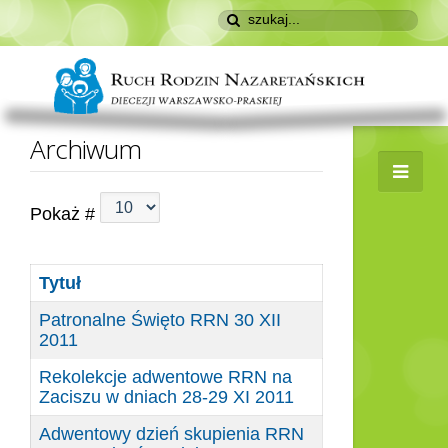
Archiwum
Pokaż #
Tytuł
Patronalne Święto RRN 30 XII
2011
Rekolekcje adwentowe RRN na
Zaciszu w dniach 28-29 XI 2011
Adwentowy dzień skupienia RRN