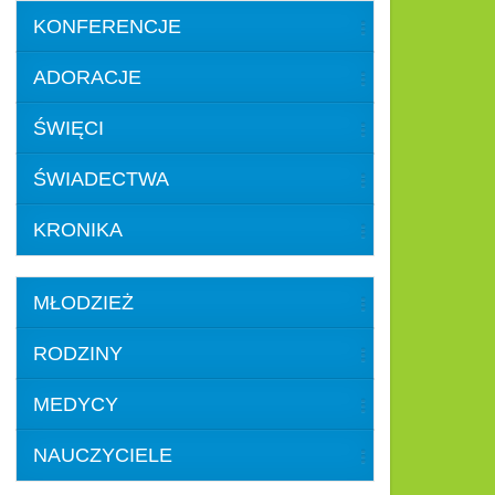
KONFERENCJE
ADORACJE
ŚWIĘCI
ŚWIADECTWA
KRONIKA
MŁODZIEŻ
RODZINY
MEDYCY
NAUCZYCIELE