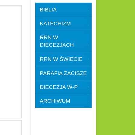
BIBLIA
KATECHIZM
RRN W
DIECEZJACH
RRN W ŚWIECIE
PARAFIA ZACISZE
DIECEZJA W-P
ARCHIWUM