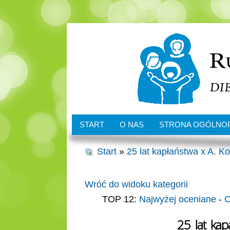
START
O NAS
STRONA OGÓLNO
Start
»
25 lat kapłaństwa x A. K
Wróć do widoku kategorii
TOP 12:
Najwyżej oceniane
-
O
25_lat_ka