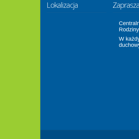
Lokalizacja
Zaprasz
Central
Rodziny
W każdy
duchow