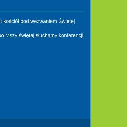
t kościół pod wezwaniem Świętej
po Mszy świętej słuchamy konferencji