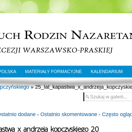
POLSKA
MATERIAŁY FORMACYJNE
KALENDARIUM
opczyńskiego
» 25_lat_kapastwa_x_andrzeja_kopczyski
statnio dodane
-
Ostatnio skomentowane
-
Często oglą
pastwa_x_andrzeja_kopczyskiego_20