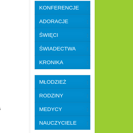
KONFERENCJE
ADORACJE
ŚWIĘCI
ŚWIADECTWA
KRONIKA
MŁODZIEŻ
RODZINY
26
MEDYCY
NAUCZYCIELE