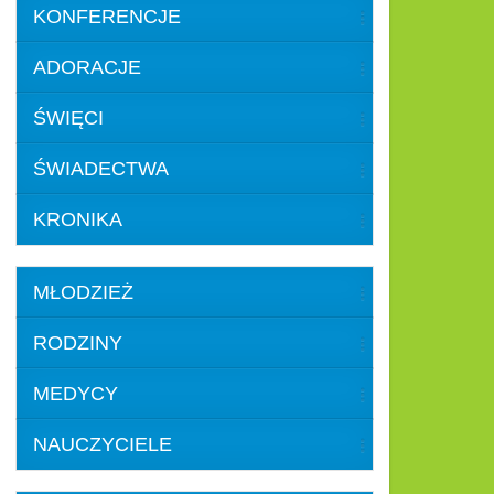
KONFERENCJE
ADORACJE
ŚWIĘCI
ŚWIADECTWA
KRONIKA
MŁODZIEŻ
RODZINY
MEDYCY
NAUCZYCIELE