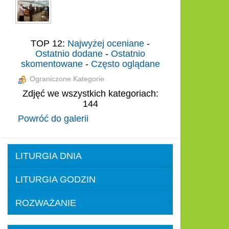
TOP 12:
Najwyżej oceniane
-
Ostatnio dodane
-
Ostatnio
skomentowane
-
Często oglądane
Ograniczone Kategorie
Zdjęć we wszystkich kategoriach:
144
Powróć do galerii
LITURGIA DNIA
LITURGIA GODZIN
ROZWAŻANIE