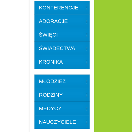
KONFERENCJE
ADORACJE
ŚWIĘCI
ŚWIADECTWA
KRONIKA
MŁODZIEŻ
RODZINY
MEDYCY
NAUCZYCIELE