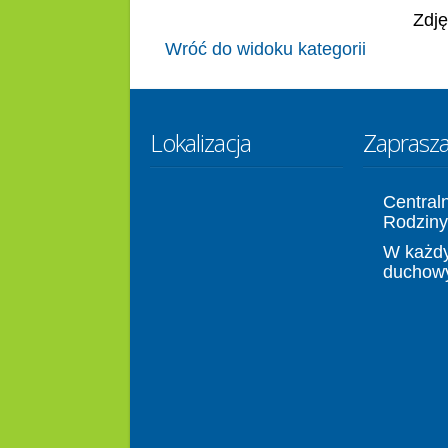
Zdję
Wróć do widoku kategorii
Lokalizacja
Zaprasz
Central
Rodziny
W każdy
duchow