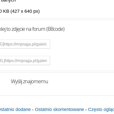
 danych
0 KB (427 x 640 px)
lej to zdjęcie na forum (BBcode)
Wyślij znajomemu
statnio dodane
-
Ostatnio skomentowane
-
Często oglą