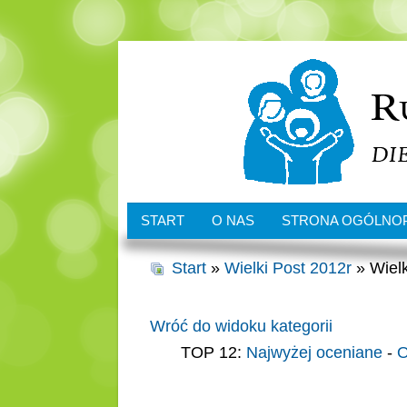
START
O NAS
STRONA OGÓLNO
Start
»
Wielki Post 2012r
» Wielk
Wróć do widoku kategorii
TOP 12:
Najwyżej oceniane
-
O