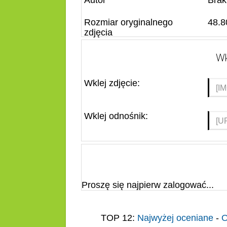
Autor
Brak
Rozmiar oryginalnego
48.8
zdjęcia
Wk
Wklej zdjęcie:
Wklej odnośnik:
Proszę się najpierw zalogować...
TOP 12:
Najwyżej oceniane
-
O