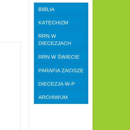
BIBLIA
5
KATECHIZM
RRN W
DIECEZJACH
RRN W ŚWIECIE
PARAFIA ZACISZE
DIECEZJA W-P
ARCHIWUM