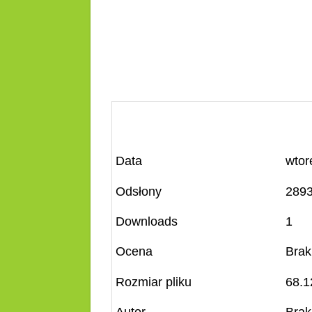
Data
wtor
Odsłony
289
Downloads
1
Ocena
Brak
Rozmiar pliku
68.1