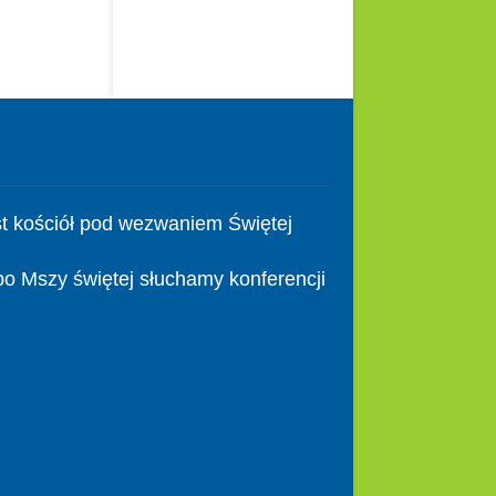
t kościół pod wezwaniem Świętej
po Mszy świętej słuchamy konferencji