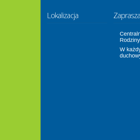
Lokalizacja
Zaprasz
Central
Rodziny
W każdy
duchow