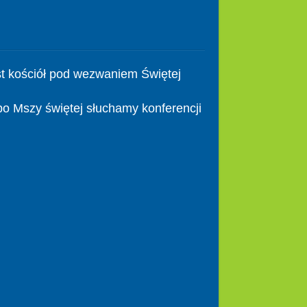
t kościół pod wezwaniem Świętej
po Mszy świętej słuchamy konferencji