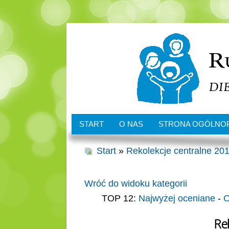
START
O NAS
STRONA OGÓLNO
Start
»
Rekolekcje centralne 201
Wróć do widoku kategorii
TOP 12:
Najwyżej oceniane
-
O
Re