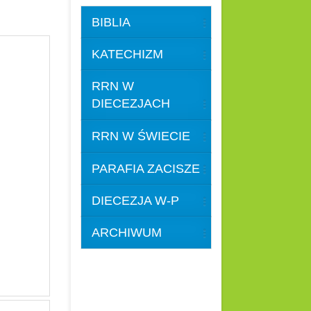
BIBLIA
KATECHIZM
RRN W
DIECEZJACH
RRN W ŚWIECIE
PARAFIA ZACISZE
DIECEZJA W-P
ARCHIWUM