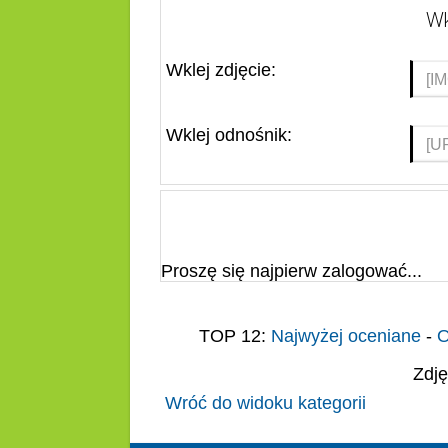
Wk
Wklej zdjęcie:
Wklej odnośnik:
Proszę się najpierw zalogować...
TOP 12:
Najwyżej oceniane
-
O
Zdję
Wróć do widoku kategorii