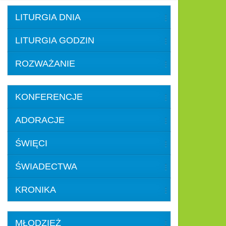
LITURGIA DNIA
LITURGIA GODZIN
ROZWAŻANIE
KONFERENCJE
ADORACJE
ŚWIĘCI
ŚWIADECTWA
KRONIKA
MŁODZIEŻ