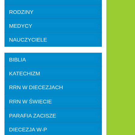
RODZINY
MEDYCY
NAUCZYCIELE
BIBLIA
KATECHIZM
RRN W DIECEZJACH
RRN W ŚWIECIE
PARAFIA ZACISZE
DIECEZJA W-P