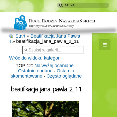
Start
»
Beatifikacja Jana Pawła
II
» beatifikacja_jana_pawla_2_11
Wróć do widoku kategorii
TOP 12:
Najwyżej oceniane
-
Ostatnio dodane
-
Ostatnio
skomentowane
-
Często oglądane
beatifikacja_jana_pawla_2_11