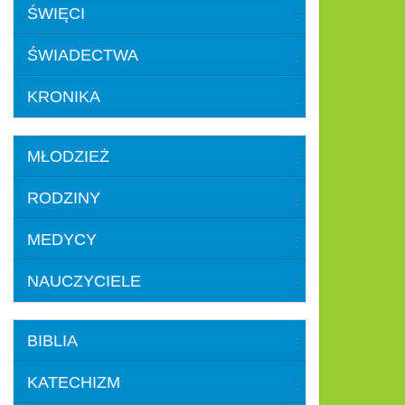
ŚWIĘCI
ŚWIADECTWA
KRONIKA
MŁODZIEŻ
RODZINY
MEDYCY
NAUCZYCIELE
BIBLIA
KATECHIZM