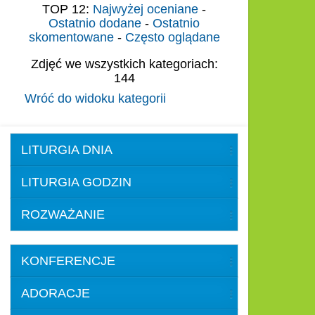
TOP 12:
Najwyżej oceniane
-
Ostatnio dodane
-
Ostatnio
skomentowane
-
Często oglądane
Zdjęć we wszystkich kategoriach:
144
Wróć do widoku kategorii
LITURGIA DNIA
LITURGIA GODZIN
ROZWAŻANIE
KONFERENCJE
ADORACJE