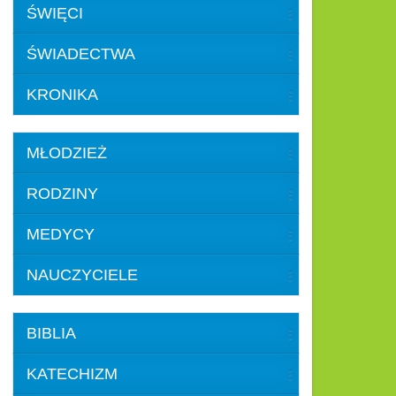
ŚWIĘCI
ŚWIADECTWA
KRONIKA
MŁODZIEŻ
RODZINY
MEDYCY
NAUCZYCIELE
BIBLIA
KATECHIZM