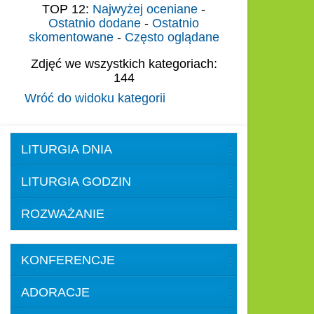
TOP 12:
Najwyżej oceniane
-
Ostatnio dodane
-
Ostatnio
skomentowane
-
Często oglądane
Zdjęć we wszystkich kategoriach:
144
Wróć do widoku kategorii
LITURGIA DNIA
LITURGIA GODZIN
ROZWAŻANIE
KONFERENCJE
ADORACJE