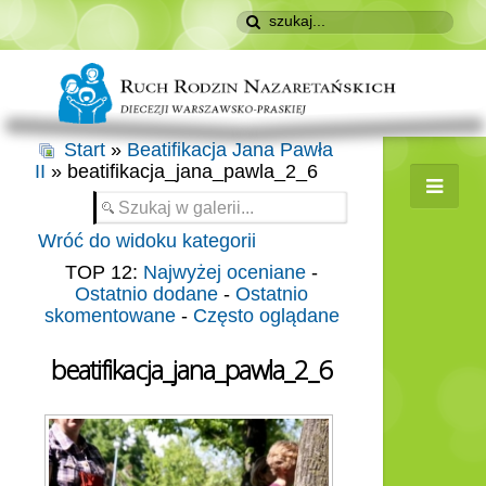
Start
»
Beatifikacja Jana Pawła
II
» beatifikacja_jana_pawla_2_6
Wróć do widoku kategorii
TOP 12:
Najwyżej oceniane
-
Ostatnio dodane
-
Ostatnio
skomentowane
-
Często oglądane
beatifikacja_jana_pawla_2_6