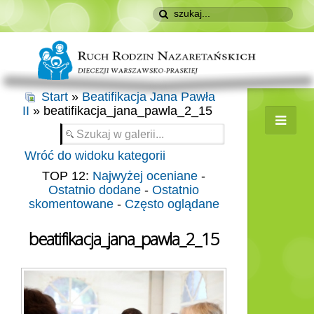
Start
»
Beatifikacja Jana Pawła
II
» beatifikacja_jana_pawla_2_15
Wróć do widoku kategorii
TOP 12:
Najwyżej oceniane
-
Ostatnio dodane
-
Ostatnio
skomentowane
-
Często oglądane
beatifikacja_jana_pawla_2_15