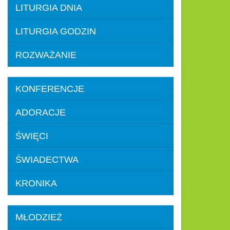
LITURGIA DNIA
LITURGIA GODZIN
ROZWAŻANIE
KONFERENCJE
ADORACJE
ŚWIĘCI
ŚWIADECTWA
KRONIKA
MŁODZIEŻ