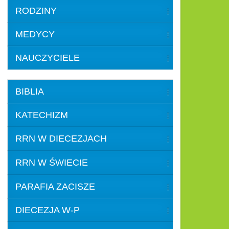
RODZINY
MEDYCY
NAUCZYCIELE
BIBLIA
KATECHIZM
RRN W DIECEZJACH
RRN W ŚWIECIE
PARAFIA ZACISZE
DIECEZJA W-P