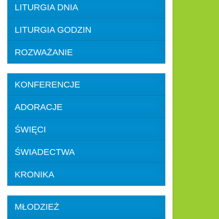
LITURGIA DNIA
LITURGIA GODZIN
ROZWAŻANIE
KONFERENCJE
ADORACJE
ŚWIĘCI
ŚWIADECTWA
KRONIKA
MŁODZIEŻ