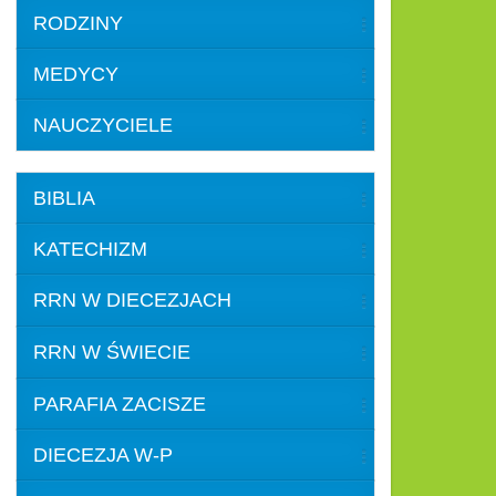
RODZINY
MEDYCY
NAUCZYCIELE
BIBLIA
KATECHIZM
RRN W DIECEZJACH
RRN W ŚWIECIE
PARAFIA ZACISZE
DIECEZJA W-P