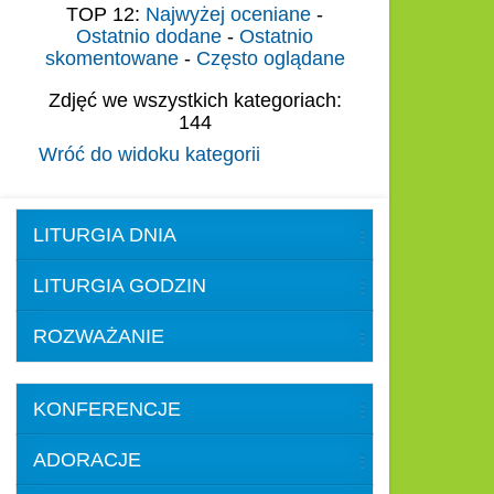
TOP 12:
Najwyżej oceniane
-
Ostatnio dodane
-
Ostatnio
skomentowane
-
Często oglądane
Zdjęć we wszystkich kategoriach:
144
Wróć do widoku kategorii
LITURGIA DNIA
LITURGIA GODZIN
ROZWAŻANIE
KONFERENCJE
ADORACJE