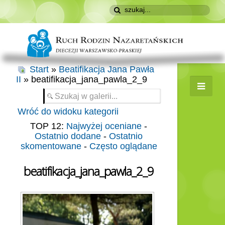
Start
»
Beatifikacja Jana Pawła
II
» beatifikacja_jana_pawla_2_9
Wróć do widoku kategorii
TOP 12:
Najwyżej oceniane
-
Ostatnio dodane
-
Ostatnio
skomentowane
-
Często oglądane
beatifikacja_jana_pawla_2_9