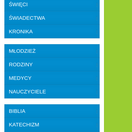
ŚWIĘCI
ŚWIADECTWA
KRONIKA
MŁODZIEŻ
RODZINY
MEDYCY
NAUCZYCIELE
BIBLIA
KATECHIZM