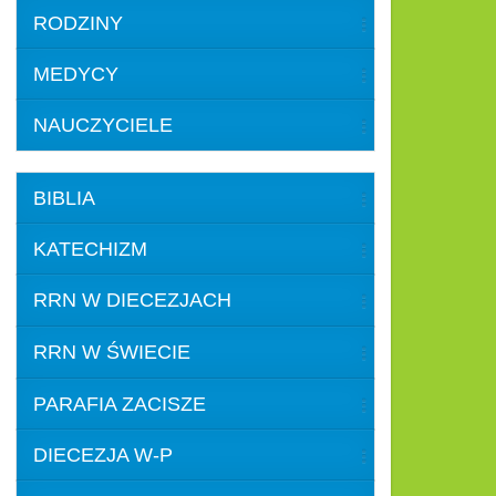
RODZINY
MEDYCY
NAUCZYCIELE
BIBLIA
KATECHIZM
RRN W DIECEZJACH
RRN W ŚWIECIE
PARAFIA ZACISZE
DIECEZJA W-P