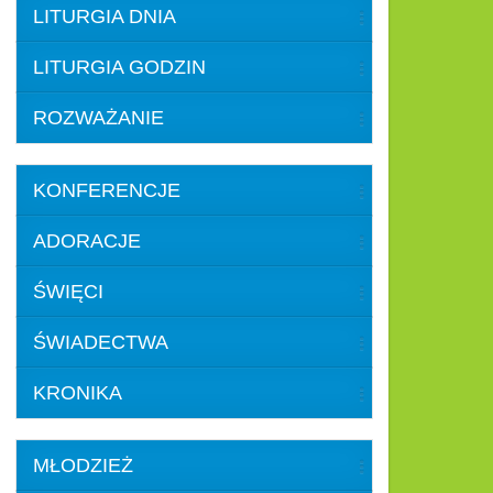
LITURGIA DNIA
LITURGIA GODZIN
ROZWAŻANIE
KONFERENCJE
ADORACJE
ŚWIĘCI
ŚWIADECTWA
KRONIKA
MŁODZIEŻ